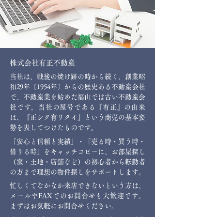
株式会社有正不動産
当社は、戦後の焼け跡の時から続く、創業昭
和29年〔1954年〕からの歴史ある不動産会社
で、不動産業を始めた福山では古い不動産会
社です。当社の屋号である『有正』の由来
は、『正シク有リタイ』という商売の基本姿
勢を表してつけたものです。
「安心と信頼と実績」・「売る時・買う時・
借りる時」をキャッチコピーに、お部屋探し
（家・土地・店舗など）の初心者から転勤者
の方まで理想の物件探しをサポートします。
忙しくてなかなか来店できないという方は、
メールやFAXでのお問合せも大歓迎です。
まずはお気軽にお問合せください。